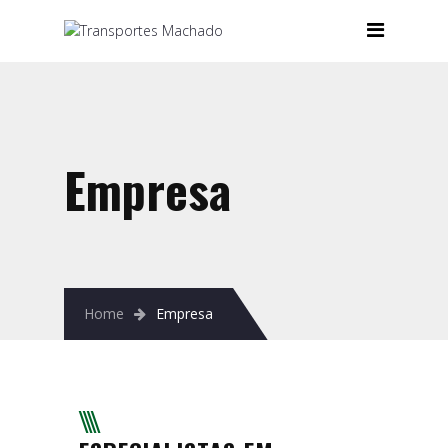
Início
Empresa
Os nossos serviços
Armazenamento
Empresa
Empilhadores
Gruas
Mov. de Máquinas
Home
Empresa
Pórticos Hidráulicos
Transporte
Contactos